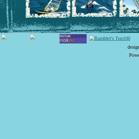
desi
Powe