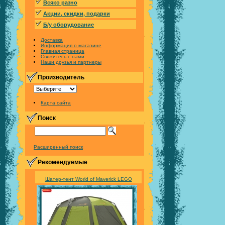
Всяко разно
Акции, скидки, подарки
Б/у оборудование
Доставка
Информация о магазине
Главная страница
Свяжитесь с нами
Наши друзья и партнеры
Производитель
Карта сайта
Поиск
Расширенный поиск
Рекомендуемые
Шатер-тент World of Maverick LEGO