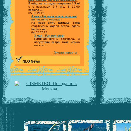
фактически, так и не начавшись.
В обед ветер задул уверенно 4,5 м/
с с порывами 5,7 м/с. В 15:00
прошла ...
05.05.2012
4 мая - На море опять затишье,
но никто не унывает.
На море опять затишье. Пока
спортсмены ждали ветра, вдоль
берега на ...
04.05.2012
3 мая - Fun non-stop!
Пляжная жизнь закипела. В
отсутствии ветра тоже можно
весело ...
Другие новости...
NLO News