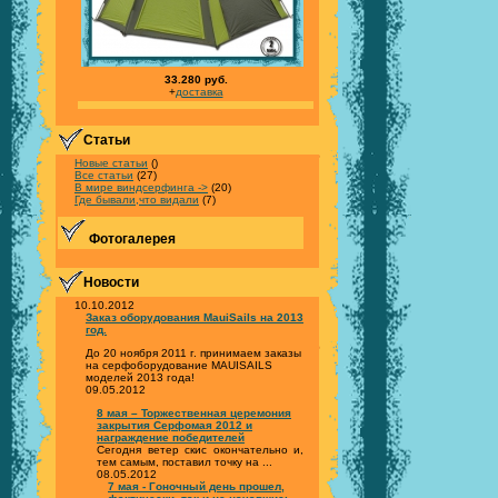
33.280 руб.
+
доставка
Статьи
Новые статьи
()
Все статьи
(27)
В мире виндсерфинга ->
(20)
Где бывали,что видали
(7)
Фотогалерея
Новости
10.10.2012
Заказ оборудования MauiSails на 2013
год.
До 20 ноября 2011 г. принимаем заказы
на серфоборудование MAUISAILS
моделей 2013 года!
09.05.2012
8 мая – Торжественная церемония
закрытия Серфомая 2012 и
награждение победителей
Сегодня ветер скис окончательно и,
тем самым, поставил точку на ...
08.05.2012
7 мая - Гоночный день прошел,