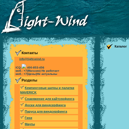
Каталог
Контакты
info@light-wind.ru
ICQ:
400-853-456
моб.: +7(Магазин) Не работает
моб.: +7(Цены)Не актуальны
Разделы
Кемпинговые шатры и палатки
MAVERICK
Снаряжение для кайтсерфинга
Доски для виндсерфинга
Паруса для виндсерфинга
Гики
Мачты